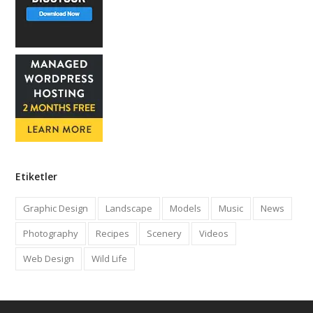
Etiketler
Graphic Design
Landscape
Models
Music
News
Photography
Recipes
Scenery
Videos
Web Design
Wild Life