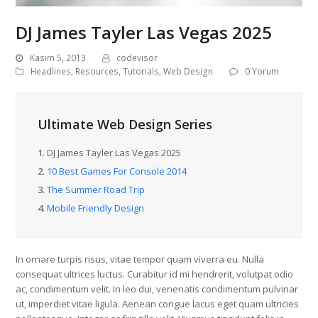
DJ James Tayler Las Vegas 2025
Kasım 5, 2013
codevisor
Headlines
,
Resources
,
Tutorials
,
Web Design
0 Yorum
Ultimate Web Design Series
1.
DJ James Tayler Las Vegas 2025
2.
10 Best Games For Console 2014
3.
The Summer Road Trip
4.
Mobile Friendly Design
In ornare turpis risus, vitae tempor quam viverra eu. Nulla
consequat ultrices luctus. Curabitur id mi hendrerit, volutpat odio
ac, condimentum velit. In leo dui, venenatis condimentum pulvinar
ut, imperdiet vitae ligula. Aenean congue lacus eget quam ultricies