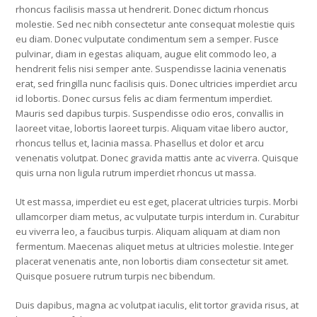
rhoncus facilisis massa ut hendrerit. Donec dictum rhoncus
molestie. Sed nec nibh consectetur ante consequat molestie quis
eu diam. Donec vulputate condimentum sem a semper. Fusce
pulvinar, diam in egestas aliquam, augue elit commodo leo, a
hendrerit felis nisi semper ante. Suspendisse lacinia venenatis
erat, sed fringilla nunc facilisis quis. Donec ultricies imperdiet arcu
id lobortis. Donec cursus felis ac diam fermentum imperdiet.
Mauris sed dapibus turpis. Suspendisse odio eros, convallis in
laoreet vitae, lobortis laoreet turpis. Aliquam vitae libero auctor,
rhoncus tellus et, lacinia massa. Phasellus et dolor et arcu
venenatis volutpat. Donec gravida mattis ante ac viverra. Quisque
quis urna non ligula rutrum imperdiet rhoncus ut massa.
Ut est massa, imperdiet eu est eget, placerat ultricies turpis. Morbi
ullamcorper diam metus, ac vulputate turpis interdum in. Curabitur
eu viverra leo, a faucibus turpis. Aliquam aliquam at diam non
fermentum. Maecenas aliquet metus at ultricies molestie. Integer
placerat venenatis ante, non lobortis diam consectetur sit amet.
Quisque posuere rutrum turpis nec bibendum.
Duis dapibus, magna ac volutpat iaculis, elit tortor gravida risus, at