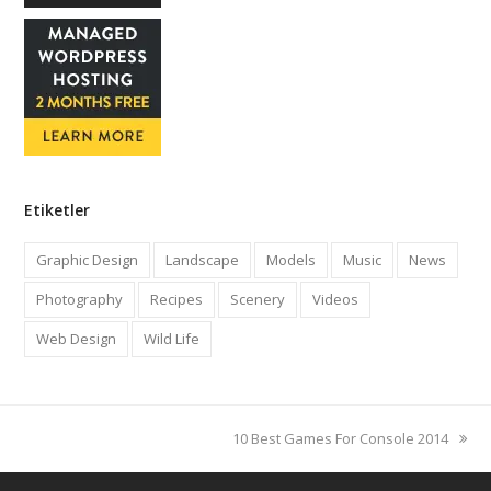
Etiketler
Graphic Design
Landscape
Models
Music
News
Photography
Recipes
Scenery
Videos
Web Design
Wild Life
next
10 Best Games For Console 2014
post: