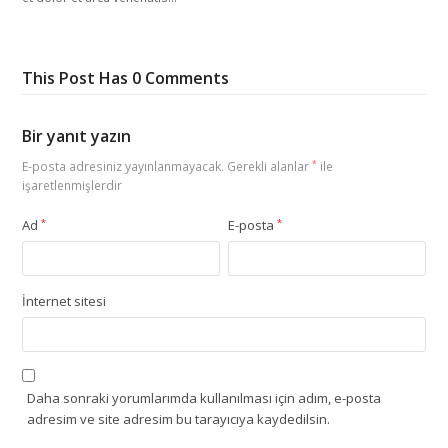
This Post Has 0 Comments
Bir yanıt yazın
E-posta adresiniz yayınlanmayacak.
Gerekli alanlar
*
ile
işaretlenmişlerdir
Ad
*
E-posta
*
İnternet sitesi
Daha sonraki yorumlarımda kullanılması için adım, e-posta
adresim ve site adresim bu tarayıcıya kaydedilsin.