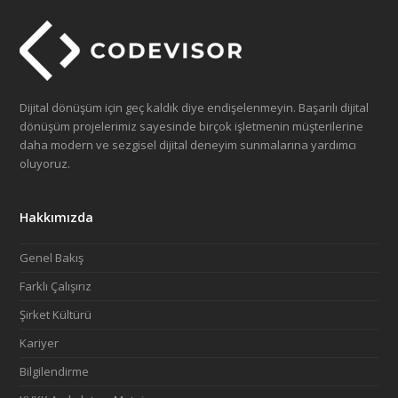
Dijital dönüşüm için geç kaldık diye endişelenmeyin. Başarılı dijital
dönüşüm projelerimiz sayesinde birçok işletmenin müşterilerine
daha modern ve sezgisel dijital deneyim sunmalarına yardımcı
oluyoruz.
Hakkımızda
Genel Bakış
Farklı Çalışırız
Şirket Kültürü
Kariyer
Bilgilendirme