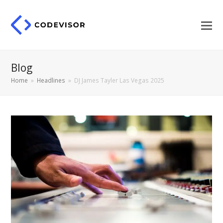
Blog
Home
»
Headlines
»
DJ James Tayler Las Vegas 2025