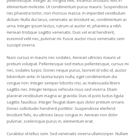
pellentesque. Integer ac fringilla velit. Vivamus tincidunt felis in
elementum molestie. Ut condimentum purus mauris. Suspendisse
nec pharetra tortor, non rhoncus massa. In imperdiet vestibulum
dictum. Nulla dui lacus, venenatis ac tincidunt ac, condimentum ac
urna. Integer ipsum lectus, rutrum ut auctor et, pharetra a nibh.
Aenean tristique sagittis venenatis. Duis vel erat hendrerit,
euismod velit nec, pulvinar mi. Fusce auctor risus venenatis sem
suscipit viverra.
Nunc cursus in mauris nec sodales. Aenean ultricies mauris ut
pretium volutpat. Pellentesque sed metus pellentesque, cursus mi
nec, sodales turpis. Donec neque purus, laoreet id odio id, auctor
bibendum ante. In lacinia turpis nulla, eget condimentum dui
congue non. Integer semper lobortis nisi, ac malesuada libero
sagittis nec. Integer tempus vehicula risus sed viverra. Etiam
placerat vestibulum magna ac gravida. Duis id justo luctus ligula
sagittis faucibus. Integer feugiat diam quis dolor pretium ornare.
Donec sollicitudin hendrerit porttitor. Suspendisse eleifend
tincidunt felis, eu ultricies lacus congue in. Aenean non dolor
pulvinar, scelerisque purus in, elementum erat.
Curabitur id tellus sem. Sed venenatis viverra ullamcorper. Nullam